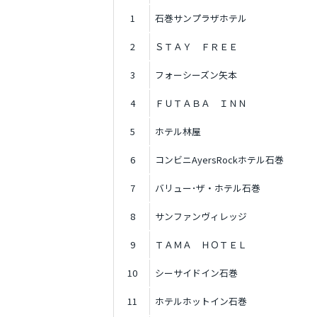
1
石巻サンプラザホテル
2
ＳＴＡＹ ＦＲＥＥ
3
フォーシーズン矢本
4
ＦＵＴＡＢＡ ＩＮＮ
5
ホテル林屋
6
コンビニAyersRockホテル石巻
7
バリュー･ザ・ホテル石巻
8
サンファンヴィレッジ
9
ＴＡＭＡ ＨＯＴＥＬ
10
シーサイドイン石巻
11
ホテルホットイン石巻